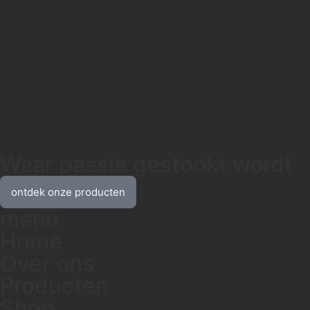
Waar passie gestookt wordt
ontdek onze producten
menu
Home
Over ons
Producten
Shop