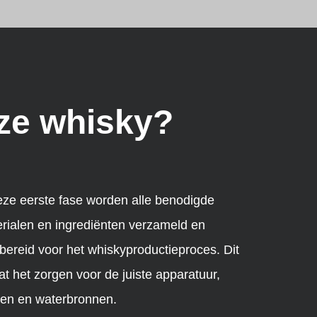
ze whisky?
ens het maischen worden de geselecteerde
en, zoals gerst, rogge of maïs, gemalen en
engd met water om zetmeel om te zetten in
ers. Dit vormt de basis voor fermentatie en
indelijk voor de alcoholische inhoud van de